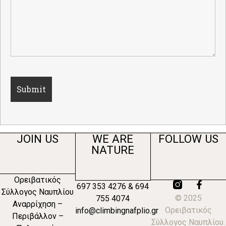
JOIN US
WE ARE
FOLLOW US
NATURE
Ορειβατικός
697 353 4276
&
694
Σύλλογος Ναυπλίου
© 2025
755 4074
Αναρρίχηση –
Ορειβατικός
info@climbingnafplio.gr
Περιβάλλον –
Σύλλογος Ναυπλίου.